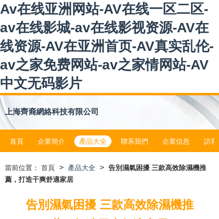
Av在线亚洲网站-AV在线一区二区-
av在线影城-av在线影视资源-AV在
线资源-AV在亚洲首页-AV真实乱伦-
av之家免费网站-av之家情网站-AV
中文无码影片
上海齊裔網絡科技有限公司
首頁
企業簡介
產品大全
聯系我們
企業信息
訪客
>
>
當前位置：
首頁
產品大全
告別濕氣困擾 三款高效除濕機推
薦，打造干爽舒適家居
告別濕氣困擾 三款高效除濕機推