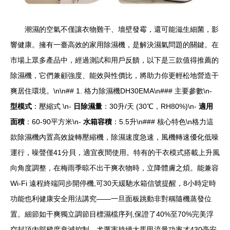
潮濕的空氣不僅讓衣物難干、墻壁發霉，還可能滋生細菌，影
響健康。擁有一臺高效的家用除濕機，是解決濕氣問題的關鍵。在
市場上眾多產品中，經過測試和用戶反饋，以下是三款值得推薦的
除濕機，它們兼顧強度、能效與性價比，將助力你更輕松地營造干
爽居住環境。\n\n## 1. 格力除濕機DH30EMA\n### 主要參數\n-
型模式
：壓縮式 \n-
日除濕量
：30升/天 (30℃，RH80%)\n-
適用
面積
：60-90平方米\n-
水箱容積
：5.5升\n### 核心特色\n格力這
款除濕機內置高效旋轉壓縮機，除濕速度急速，風機轉速優化低噪
運行，噪聲僅41分貝，適宜夜間使用。特有的干衣模式搭載上升風
向角度調整，在梅雨季晾不出干爽衣物時，立降體膚之煩。能兼容
Wi-Fi 遠程終端同步開停機,可30天緩馳水箱信號提醒，8小時定時
功能也利健康安全用法講究——一旦面板跳動非對稱隨機蒸發位
置。細節如干爽獨立調節目標濕檔序列,保證了40%至70%完美浮
空封頂內部梯度衰減控制—尤厲害持續大馬甲流量功率才430毫安