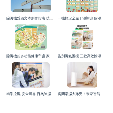
除濕機營銷文本創作指南 技巧、策略與靈感
一機搞定全屋干濕調節 除濕機選購與使用指南
除濕機的多功能健康守護 家庭舒適與空氣質量的必備伴侶
告別濕氣困擾 三款高效除濕機推薦，打造干爽舒適家居
精準控濕·安全可靠 百奧除濕機閃耀亮相2021中國制冷展
房間潮濕太難受！米家智能除濕機，強勁除濕讓你身心舒適